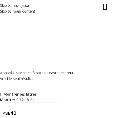
Skip to navigation
Skip to main content
PASTEURISATEUR
Categories
ACCESSOIRES
11 PRODUITS
CUISSON DES PÂTES
22 PRODUITS
MACHINES À PÂTES
26 PRODUITS
SÉCHOIRS À PÂTES
2 PRODUITS
Accueil
Machines à pâtes
Pasteurisateur
Voici le seul résultat
Montrer les filtres
Montrer
9
12
18
24
PSE40